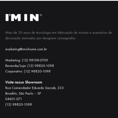
Mais de 30 anos de tecnologia em fabricação de móveis e acessórios de
decoração assinados por designers consagrados.
marketing@iminhome.com.br
Marketing: (12) 98198-0709
Revenda/Loja: (12) 98820-1098
Corporativo: (12) 98820-1098
Visite nosso Showroom
Rua Comendador Eduardo Saccab, 333
Brooklin, São Paulo – SP
04601-071
(12) 98820-1098