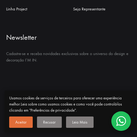
Linha Project
Seja Representante
Newsletter
Cadastre-se e receba novidades exclusivas sobre o universo do design e
decoração I’M IN.
Usamos cookies de serviços de terceiros para oferecer uma experiência
Politica de privacidade “LGPD”
I’M IN
Contato
melhor.Leia sobre como usamos cookies e como você pode controlá-los
clicando em "Preferências de privacidade".
Todos os direitos reservados
©
2026
I'm In Home
• Design by
Barbas
Digital
Aceitar
Recusar
Leia Mais