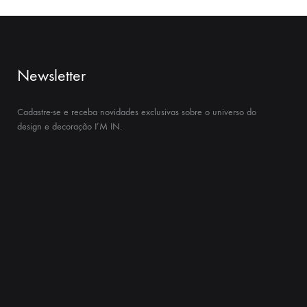
Newsletter
Cadastre-se e receba novidades exclusivas sobre o universo do
design e decoração I’M IN.