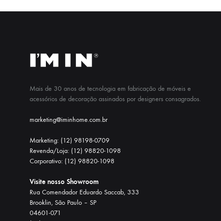
Mais de 30 anos de tecnologia em fabricação de móveis e
acessórios de decoração assinados por designers consagrados.
marketing@iminhome.com.br
Marketing: (12) 98198-0709
Revenda/Loja: (12) 98820-1098
Corporativo: (12) 98820-1098
Visite nosso Showroom
Rua Comendador Eduardo Saccab, 333
Brooklin, São Paulo – SP
04601-071