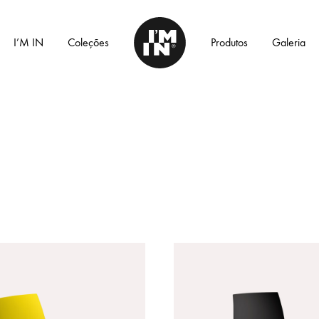
I’M IN
Coleções
Produtos
Galeria
I'm
In
Home
LINHA COLLECTION™
CADEIRAS DE DESIGN
MESAS
LINHA ELEMENTOS™