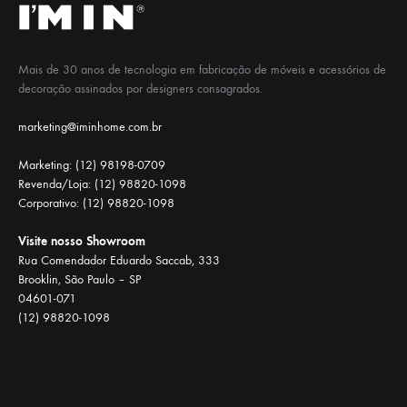
Mais de 30 anos de tecnologia em fabricação de móveis e acessórios de
decoração assinados por designers consagrados.
marketing@iminhome.com.br
Marketing: (12) 98198-0709
Revenda/Loja: (12) 98820-1098
Corporativo: (12) 98820-1098
Visite nosso Showroom
Rua Comendador Eduardo Saccab, 333
Brooklin, São Paulo – SP
04601-071
(12) 98820-1098