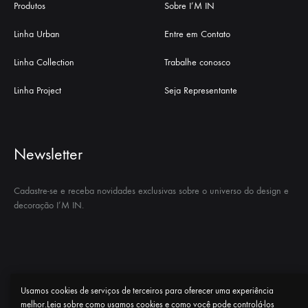
Produtos
Sobre I’M IN
Linha Urban
Entre em Contato
Linha Collection
Trabalhe conosco
Linha Project
Seja Representante
Newsletter
Cadastre-se e receba novidades exclusivas sobre o universo do design e
decoração I’M IN.
Usamos cookies de serviços de terceiros para oferecer uma experiência
Politica de privacidade “LGPD”
I’M IN
Contato
melhor.Leia sobre como usamos cookies e como você pode controlá-los