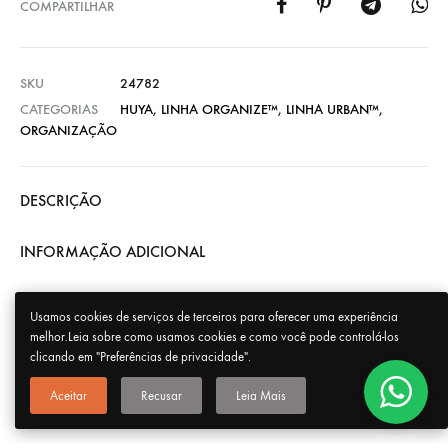
COMPARTILHAR
SKU
24782
CATEGORIAS
HUYA
,
LINHA ORGANIZE™
,
LINHA URBAN™
,
ORGANIZAÇÃO
DESCRIÇÃO
INFORMAÇÃO ADICIONAL
Usamos cookies de serviços de terceiros para oferecer uma experiência
melhor.Leia sobre como usamos cookies e como você pode controlá-los
clicando em "Preferências de privacidade".
Aceitar
Recusar
Leia Mais