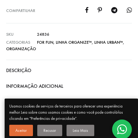
COMPARTILHAR
SKU
24836
CATEGORIAS
FOR FUN
,
LINHA ORGANIZE™
,
LINHA URBAN™
,
ORGANIZAÇÃO
DESCRIÇÃO
INFORMAÇÃO ADICIONAL
Usamos cookies de serviços de terceiros para oferecer uma experiência
melhor.Leia sobre como usamos cookies e como você pode controlá-los
clicando em "Preferências de privacidade".
Aceitar
Recusar
Leia Mais