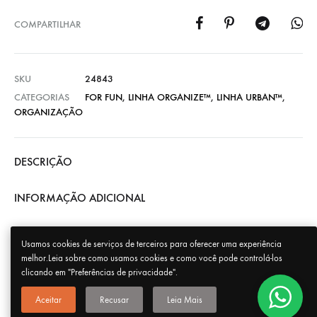
COMPARTILHAR
SKU
24843
CATEGORIAS
FOR FUN
,
LINHA ORGANIZE™
,
LINHA URBAN™
,
ORGANIZAÇÃO
DESCRIÇÃO
INFORMAÇÃO ADICIONAL
Usamos cookies de serviços de terceiros para oferecer uma experiência
melhor.Leia sobre como usamos cookies e como você pode controlá-los
clicando em "Preferências de privacidade".
Aceitar
Recusar
Leia Mais