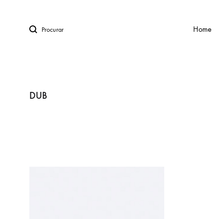
Procurar
Home
LINHA URBAN™
DUB
BANCOS
CADEIRAS
CADEIRAS DE DESIGN
LINHA KIDS
MESAS