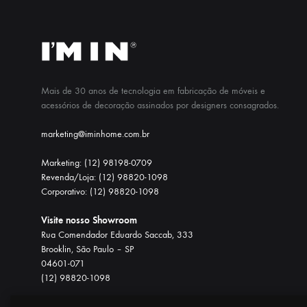
Mais de 30 anos de tecnologia em fabricação de móveis e
acessórios de decoração assinados por designers consagrados.
marketing@iminhome.com.br
Marketing: (12) 98198-0709
Revenda/Loja: (12) 98820-1098
Corporativo: (12) 98820-1098
Visite nosso Showroom
Rua Comendador Eduardo Saccab, 333
Brooklin, São Paulo – SP
04601-071
(12) 98820-1098