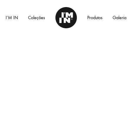
I’M IN
Coleções
Produtos
Galeria
I'm
In
Home
LINHA COLLECTION™
CADEIRAS DE DESIGN
MESAS
LINHA ELEMENTOS™